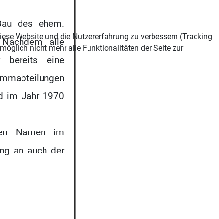
Bau des ehem.
 diese Website und die Nutzererfahrung zu verbessern (Tracking
 Nachdem alle
öglich nicht mehr alle Funktionalitäten der Seite zur
 bereits eine
immabteilungen
nd im Jahr 1970
nen Namen im
ng an auch der