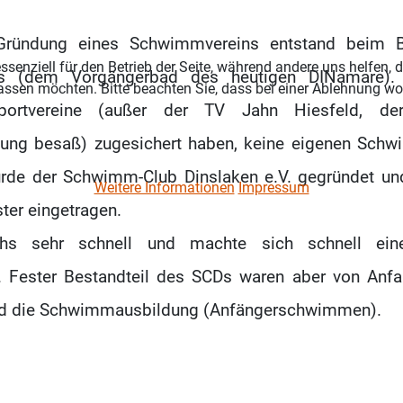
 Gründung eines Schwimmvereins entstand beim 
ssenziell für den Betrieb der Seite, während andere uns helfen,
es (dem Vorgängerbad des heutigen DINamare).
assen möchten. Bitte beachten Sie, dass bei einer Ablehnung wom
Sportvereine (außer der TV Jahn Hiesfeld, der
ung besaß) zugesichert haben, keine eigenen Schw
rde der Schwimm-Club Dinslaken e.V. gegründet u
Weitere Informationen
Impressum
ster eingetragen.
hs sehr schnell und machte sich schnell ei
 Fester Bestandteil des SCDs waren aber von Anfa
und die Schwimmausbildung (Anfängerschwimmen).