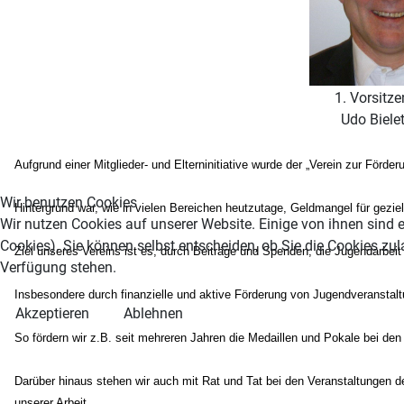
1. Vorsitze
Udo Bielet
Aufgrund einer Mitglieder- und Elterninitiative wurde der „Verein zur För
Wir benutzen Cookies
Hintergrund war, wie in vielen Bereichen heutzutage, Geldmangel für gez
Wir nutzen Cookies auf unserer Website. Einige von ihnen sind e
Cookies). Sie können selbst entscheiden, ob Sie die Cookies zul
Ziel unseres Vereins ist es, durch Beiträge und Spenden, die Jugendarbe
Verfügung stehen.
Insbesondere durch finanzielle und aktive Förderung von Jugendveranst
Akzeptieren
Ablehnen
So fördern wir z.B. seit mehreren Jahren die Medaillen und Pokale bei de
Darüber hinaus stehen wir auch mit Rat und Tat bei den Veranstaltungen 
unserer Arbeit.