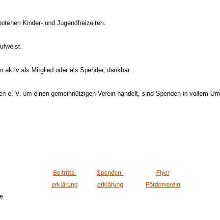
otenen Kinder- und Jugendfreizeiten.
ufweist.
n aktiv als Mitglied oder als Spender, dankbar.
en e. V. um einen gemeinnützigen Verein handelt, sind Spenden in vollem Umf
Beitritts-
Spenden-
Flyer
erklärung
erklärung
Förderverein
e