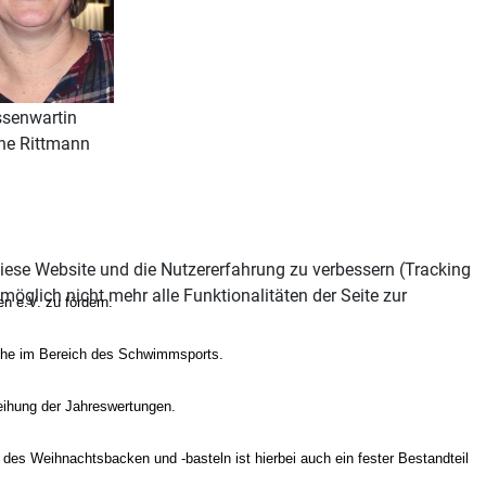
senwartin
ine Rittmann
 diese Website und die Nutzererfahrung zu verbessern (Tracking
öglich nicht mehr alle Funktionalitäten der Seite zur
 e.V. zu fördern.
iche im Bereich des Schwimmsports.
leihung der Jahreswertungen.
es Weihnachtsbacken und -basteln ist hierbei auch ein fester Bestandteil