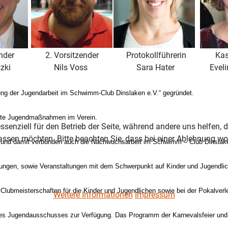
nder
2. Vorsitzender
Protokollführerin
Kas
zki
Nils Voss
Sara Hater
Evel
derung der Jugendarbeit im Schwimm-Club Dinslaken e.V.“ gegründet.
ielte Jugendmaßnahmen im Verein.
ssenziell für den Betrieb der Seite, während andere uns helfen,
assen möchten. Bitte beachten Sie, dass bei einer Ablehnung wom
it und damit verbunden auch die Nachwuchsarbeit im Schwimm – Club Dinslaken
altungen, sowie Veranstaltungen mit dem Schwerpunkt auf Kinder und Jugendl
n Clubmeisterschaften für die Kinder und Jugendlichen sowie bei der Pokalver
Weitere Informationen
Impressum
des Jugendausschusses zur Verfügung. Das Programm der Karnevalsfeier und d