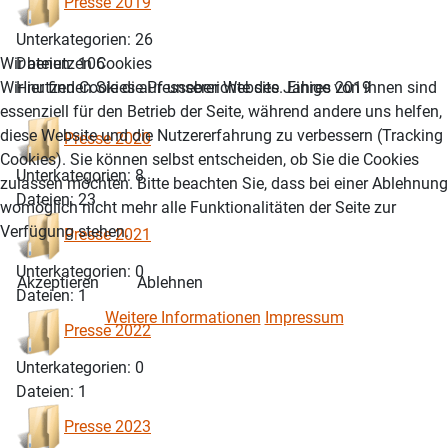
Presse 2019
Unterkategorien: 26
Wir benutzen Cookies
Dateien: 106
Wir nutzen Cookies auf unserer Website. Einige von ihnen sind
Hier finden Sie die Presseberichte des Jahres 2019
essenziell für den Betrieb der Seite, während andere uns helfen,
diese Website und die Nutzererfahrung zu verbessern (Tracking
Presse 2020
Cookies). Sie können selbst entscheiden, ob Sie die Cookies
Unterkategorien: 8
zulassen möchten. Bitte beachten Sie, dass bei einer Ablehnung
Dateien: 23
womöglich nicht mehr alle Funktionalitäten der Seite zur
Verfügung stehen.
Presse 2021
Unterkategorien: 0
Akzeptieren
Ablehnen
Dateien: 1
Weitere Informationen
Impressum
Presse 2022
Unterkategorien: 0
Dateien: 1
Presse 2023